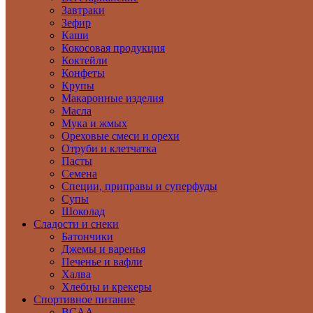
Завтраки
Зефир
Каши
Кокосовая продукция
Коктейли
Конфеты
Крупы
Макаронные изделия
Масла
Мука и жмых
Ореховые смеси и орехи
Отруби и клетчатка
Пасты
Семена
Специи, приправы и суперфуды
Супы
Шоколад
Сладости и снеки
Батончики
Джемы и варенья
Печенье и вафли
Халва
Хлебцы и крекеры
Спортивное питание
BCAA