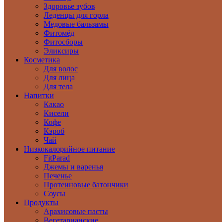
Здоровье зубов
Леденцы для горла
Медовые бальзамы
Фитомёд
Фитосборы
Эликсиры
Косметика
Для волос
Для лица
Для тела
Напитки
Какао
Кисели
Кофе
Кэроб
Чай
Низкокалорийное питание
FitParad
Джемы и варенья
Печенье
Протеиновые батончики
Соусы
Продукты
Арахисовые пасты
Вегетарианские