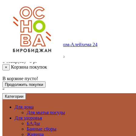
Личный кабинет
Регистрация
Авторизация
Корзина покупок
+ 7 (924) 6409420
г. Биробиджан , ул.Шолом-Алейхема 24
0 товар(ов) - 0 р.
Корзина покупок
×
В корзине пусто!
Продолжить покупки
"
Категории
Для дома
Для мытья посуды
Для здоровья
БАДы
Банные сборы
Живица