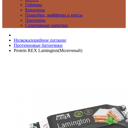
Гейнеры
Креатины
Панкейки, маффины и кексы
Протеины
Спортивные напитки
Низкокалорийное питание
Протеиновые батончики
Protein REX Lamington(Молочный)