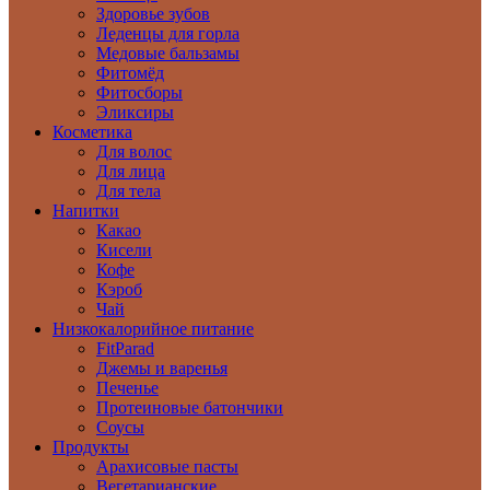
Здоровье зубов
Леденцы для горла
Медовые бальзамы
Фитомёд
Фитосборы
Эликсиры
Косметика
Для волос
Для лица
Для тела
Напитки
Какао
Кисели
Кофе
Кэроб
Чай
Низкокалорийное питание
FitParad
Джемы и варенья
Печенье
Протеиновые батончики
Соусы
Продукты
Арахисовые пасты
Вегетарианские