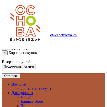
Личный кабинет
Регистрация
Авторизация
Корзина покупок
+ 7 (924) 6409420
г. Биробиджан , ул.Шолом-Алейхема 24
0 товар(ов) - 0 р.
Корзина покупок
×
В корзине пусто!
Продолжить покупки
"
Категории
Для дома
Для мытья посуды
Для здоровья
БАДы
Банные сборы
Живица