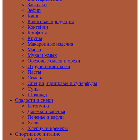
Завтраки
Зефир
Каши
Кокосовая продукция
Коктейли
Конфеты
Крупы
Макаронные изделия
Масла
Мука и жмых
Ореховые смеси и орехи
Отруби и клетчатка
Пасты
Семена
Специи, приправы и суперфуды
Супы
Шоколад
Сладости и снеки
Батончики
Джемы и варенья
Печенье и вафли
Халва
Хлебцы и крекеры
Спортивное питание
BCAA