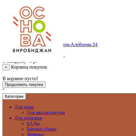
Личный кабинет
Регистрация
Авторизация
Корзина покупок
+ 7 (924) 6409420
г. Биробиджан , ул.Шолом-Алейхема 24
0 товар(ов) - 0 р.
Корзина покупок
×
В корзине пусто!
Продолжить покупки
"
Категории
Для дома
Для мытья посуды
Для здоровья
БАДы
Банные сборы
Живица