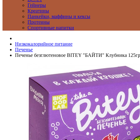
Гейнеры
Креатины
Панкейки, маффины и кексы
Протеины
Спортивные напитки
Низкокалорийное питание
Печенье
Печенье безглютеновое BITEY "БАЙТИ" Клубника 125гр