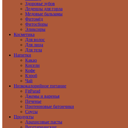
Здоровье зубов
Леденцы для горла
Медовые бальзамы
Фитомёд
Фитосборы
Эликсиры
Косметика
Для волос
Для лица
Для тела
Напитки
Какао
Кисели
Кофе
Кэроб
Чай
Низкокалорийное питание
FitParad
Джемы и варенья
Печенье
Протеиновые батончики
Соусы
Продукты
Арахисовые пасты
Вегетарианские