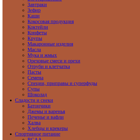
Завтраки
Зефир
Каши
Кокосовая продукция
Коктейли
Конфеты
Крупы
Макаронные изделия
Масла
Мука и жмых
Ореховые смеси и орехи
Отруби и клетчатка
Пасты
Семена
Специи, приправы и суперфуды
Супы
Шоколад
Сладости и снеки
Батончики
Джемы и варенья
Печенье и вафли
Халва
Хлебцы и крекеры
Спортивное питание
BCAA