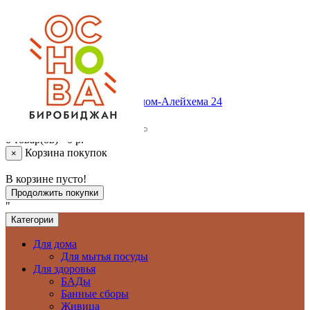
Личный кабинет
Регистрация
Авторизация
Корзина покупок
+ 7 (924) 6409420
г. Биробиджан , ул.Шолом-Алейхема 24
0 товар(ов) - 0 р.
Корзина покупок
×
В корзине пусто!
Продолжить покупки
"
Категории
Для дома
Для мытья посуды
Для здоровья
БАДы
Банные сборы
Живица