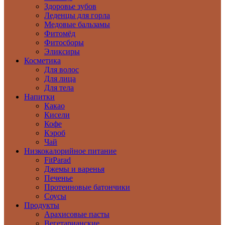
Здоровье зубов
Леденцы для горла
Медовые бальзамы
Фитомёд
Фитосборы
Эликсиры
Косметика
Для волос
Для лица
Для тела
Напитки
Какао
Кисели
Кофе
Кэроб
Чай
Низкокалорийное питание
FitParad
Джемы и варенья
Печенье
Протеиновые батончики
Соусы
Продукты
Арахисовые пасты
Вегетарианские