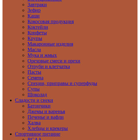
Завтраки
Зефир
Каши
Кокосовая продукция
Коктейли
Конфеты
Крупы
Макаронные изделия
Масла
Мука и жмых
Ореховые смеси и орехи
Отруби и клетчатка
Пасты
Семена
Специи, приправы и суперфуды
Супы
Шоколад
Сладости и снеки
Батончики
Джемы и варенья
Печенье и вафли
Халва
Хлебцы и крекеры
Спортивное питание
BCAA